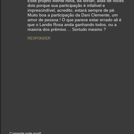
Esse projeto Mente Ativa, da Mirian, aliás de vocês
dois porque sua participação é infalível e
imprescindível, acredito, estará sempre de pé.
Muito boa a participação da Dani Clemente, um
amor de pessoa ! O que parece estar errado ali é
que o Landis Rosa anda ganhando todos, ou a
maioria dos prêmios ... Sortudo mesmo ?
RESPONDER
Comente este post!