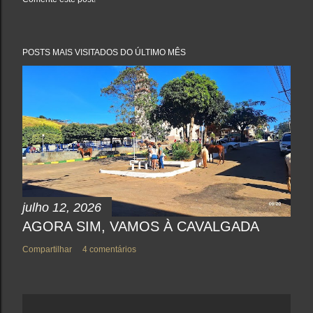
P
o
s
t
a
POSTS MAIS VISITADOS DO ÚLTIMO MÊS
r
u
m
c
o
m
e
n
t
á
r
i
o
julho 12, 2026
AGORA SIM, VAMOS À CAVALGADA
Compartilhar
4 comentários