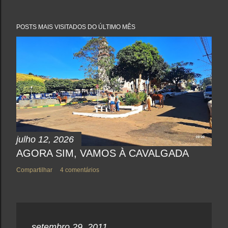
o
s
t
a
POSTS MAIS VISITADOS DO ÚLTIMO MÊS
r
u
m
c
o
m
e
n
t
á
r
i
o
julho 12, 2026
AGORA SIM, VAMOS À CAVALGADA
Compartilhar
4 comentários
setembro 29, 2011