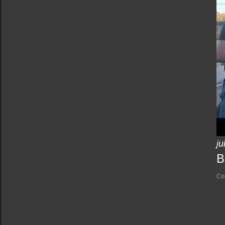
ju
B
Co