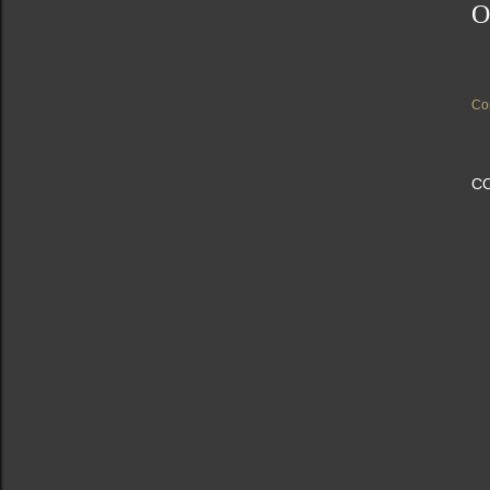
O
Co
C