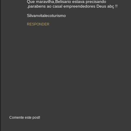
Que maravilha,Belisario estava precisando
,parabens ao casal empreendedores Deus abç !!
Silvanvitalecoturismo
RESPONDER
Comente este post!
P
o
s