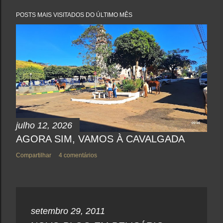
t
a
POSTS MAIS VISITADOS DO ÚLTIMO MÊS
r
u
m
c
o
m
e
n
t
á
r
i
o
julho 12, 2026
AGORA SIM, VAMOS À CAVALGADA
Compartilhar
4 comentários
setembro 29, 2011