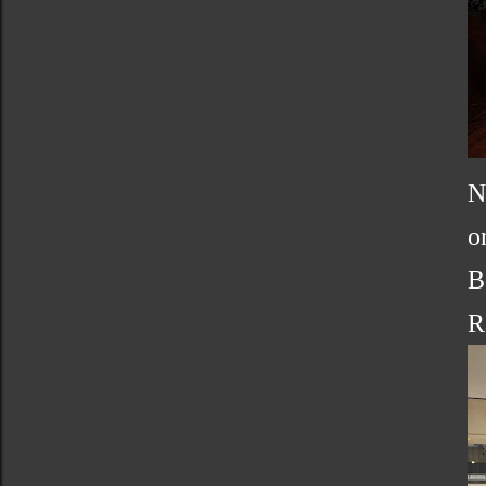
N
o
B
R