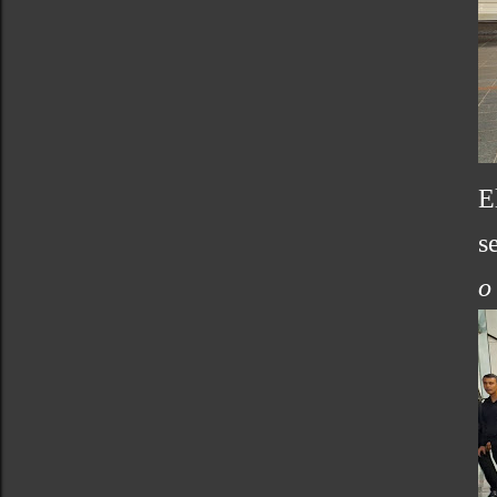
E
s
o