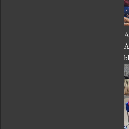
A
À
b