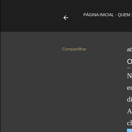
PÁGINA INICIAL
QUEM
Compartilhar
ab
O
N
e
d
A
c