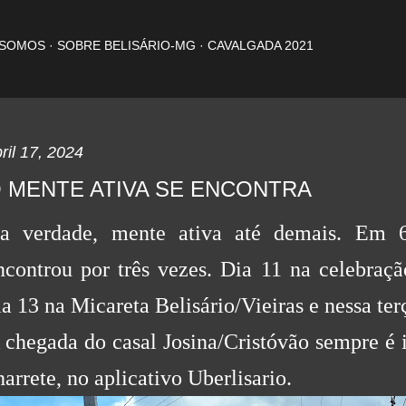
Pular para o conteúdo principal
 SOMOS
SOBRE BELISÁRIO-MG
CAVALGADA 2021
ril 17, 2024
 MENTE ATIVA SE ENCONTRA
a verdade, mente ativa até demais. Em 6
ncontrou por três vezes. Dia 11 na celebra
ia 13 na Micareta Belisário/Vieiras e nessa ter
 chegada do casal Josina/Cristóvão sempre é 
harrete, no aplicativo
Uberlisario.