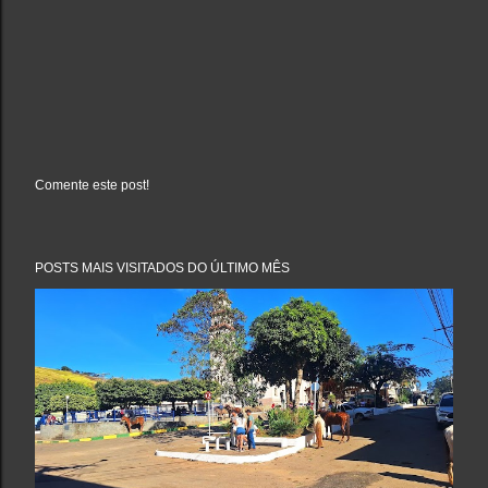
Comente este post!
P
o
s
t
a
POSTS MAIS VISITADOS DO ÚLTIMO MÊS
r
u
m
c
o
m
e
n
t
á
r
i
o