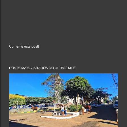
Comente este post!
P
o
s
t
a
POSTS MAIS VISITADOS DO ÚLTIMO MÊS
r
u
m
c
o
m
e
n
t
á
r
i
o