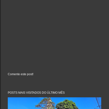
Comente este post!
P
o
s
t
a
POSTS MAIS VISITADOS DO ÚLTIMO MÊS
r
u
m
c
o