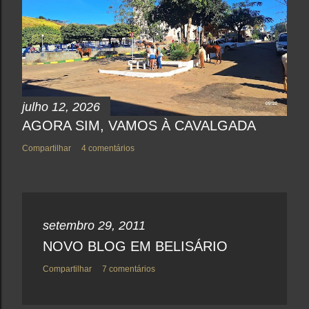
m
e
n
t
á
r
i
o
julho 12, 2026
AGORA SIM, VAMOS À CAVALGADA
Compartilhar
4 comentários
setembro 29, 2011
NOVO BLOG EM BELISÁRIO
Compartilhar
7 comentários