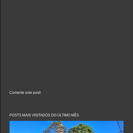
Comente este post!
P
o
s
t
a
POSTS MAIS VISITADOS DO ÚLTIMO MÊS
r
u
m
c