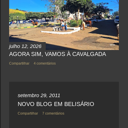
o
m
e
n
t
á
r
i
o
julho 12, 2026
AGORA SIM, VAMOS À CAVALGADA
Compartilhar
4 comentários
setembro 29, 2011
NOVO BLOG EM BELISÁRIO
Compartilhar
7 comentários