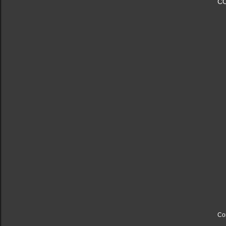
C
Co
P