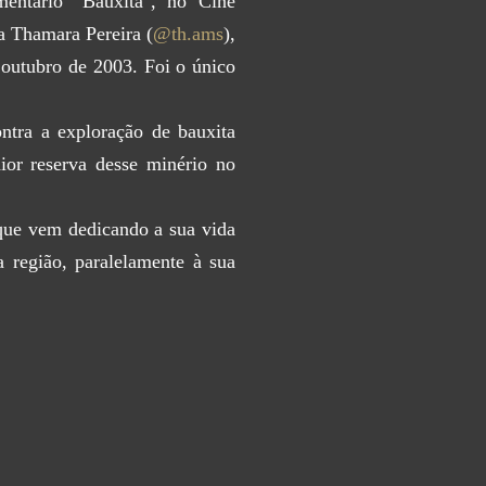
mentário "Bauxita", no Cine
ta Thamara Pereira (
@th.ams
),
outubro de 2003. Foi o único
ntra a exploração de bauxita
ior reserva desse minério no
 que vem dedicando a sua vida
 região, paralelamente à sua