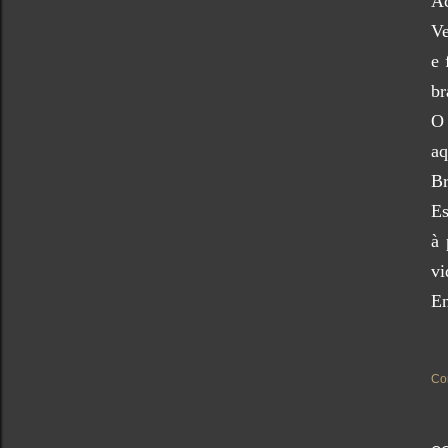
Ac
Ve
e 
br
O 
aq
Br
Es
à 
vi
En
Co