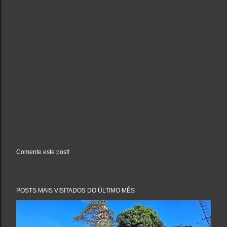
Comente este post!
P
o
s
t
a
POSTS MAIS VISITADOS DO ÚLTIMO MÊS
r
u
m
c
o