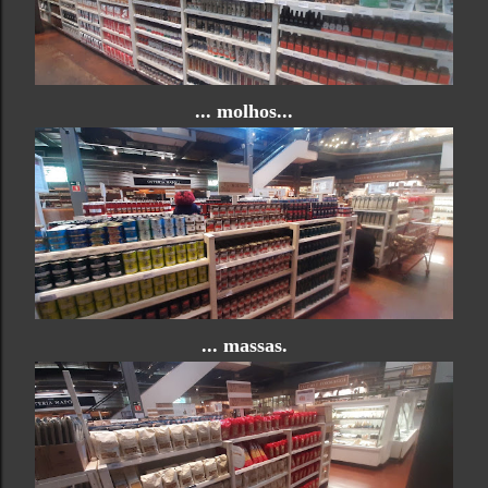
... molhos...
... massas.