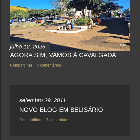
m
e
n
t
á
r
i
o
julho 12, 2026
AGORA SIM, VAMOS À CAVALGADA
Compartilhar
4 comentários
setembro 29, 2011
NOVO BLOG EM BELISÁRIO
Compartilhar
7 comentários