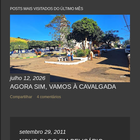
t
a
POSTS MAIS VISITADOS DO ÚLTIMO MÊS
r
u
m
c
o
m
e
n
t
á
r
i
o
julho 12, 2026
AGORA SIM, VAMOS À CAVALGADA
Compartilhar
4 comentários
setembro 29, 2011