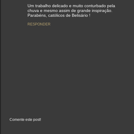
Um trabalho delicado e muito conturbado pela
chuva e mesmo assim de grande inspiração.
Parabéns, católicos de Belisário !
RESPONDER
Comente este post!
P
o
s