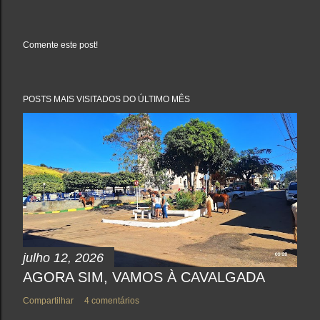
Comente este post!
P
o
s
t
a
POSTS MAIS VISITADOS DO ÚLTIMO MÊS
r
u
m
c
o
m
e
n
t
á
r
i
o
julho 12, 2026
AGORA SIM, VAMOS À CAVALGADA
Compartilhar
4 comentários