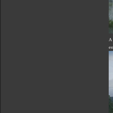
A 
es