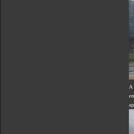
A 
em
ap