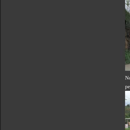
No
pe