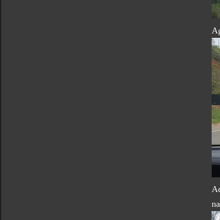
Ag
Aq
na