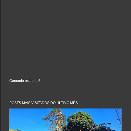
Comente este post!
P
o
s
t
a
POSTS MAIS VISITADOS DO ÚLTIMO MÊS
r
u
m
c
o
m
e