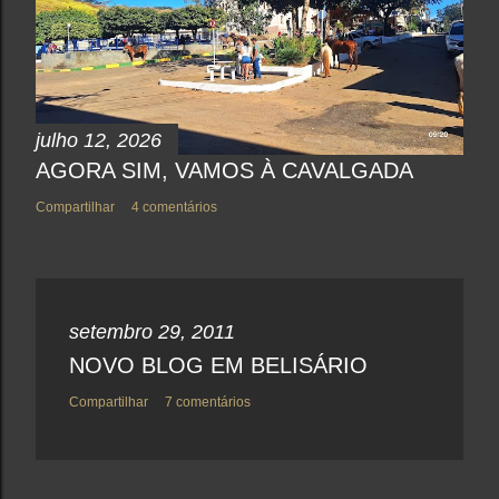
n
t
á
r
i
o
julho 12, 2026
AGORA SIM, VAMOS À CAVALGADA
Compartilhar
4 comentários
setembro 29, 2011
NOVO BLOG EM BELISÁRIO
Compartilhar
7 comentários