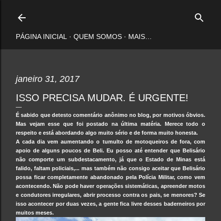
Pular para o conteúdo principal
PÁGINA INICIAL
QUEM SOMOS
MAIS…
janeiro 31, 2017
ISSO PRECISA MUDAR. É URGENTE!
É sabido que detesto comentário anônimo no blog, por motivos óbvios.
Mas vejam esse que foi postado na última matéria. Merece todo o
respeito e está abordando algo muito sério e de forma muito honesta.
A cada dia vem aumentando o tumulto de motoqueiros de fora, com
apoio de alguns poucos de Beli. Eu posso até entender que Belisário
não comporte um subdestacamento, já que o Estado de Minas está
falido, faltam policiais,... mas também não consigo aceitar que Belisário
possa ficar completamente abandonado pela Polícia Militar, como vem
acontecendo. Não pode haver operações sistemáticas, apreender motos
e condutores irregulares, abrir processo contra os pais, se menores? Se
isso acontecer por duas vezes, a gente fica livre desses baderneiros por
muitos meses.