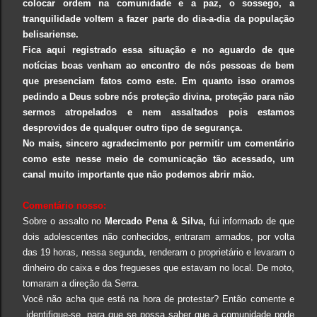
colocar ordem na comunidade e a paz, o sossego, a
tranquilidade voltem a fazer parte do dia-a-dia da população
belisariense.
Fica aqui registrado essa situação e no aguardo de que
notícias boas venham ao encontro de nós pessoas de bem
que presenciam fatos como este. Em quanto isso oramos
pedindo a Deus sobre nós proteção divina, proteção para não
sermos atropelados e nem assaltados pois estamos
desprovidos de qualquer outro tipo de segurança.
No mais, sincero agradecimento por permitir um comentário
como este nesse meio de comunicação tão acessado, um
canal muito importante que não podemos abrir mão.
Comentário nosso:
Sobre o assalto no
Mercado Pena & Silva,
fui informado de que
dois adolescentes não conhecidos, entraram armados, por volta
das 19 horas, nessa segunda, renderam o proprietário e levaram o
dinheiro do caixa e dos fregueses que estavam no local.
De moto,
tomaram a direção da Serra.
Você não acha que está na hora de protestar? Então comente e
identifique-se, para que se possa saber que a comunidade pode