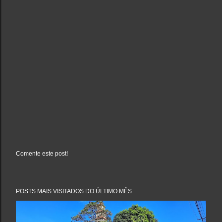
Comente este post!
P
o
s
t
a
POSTS MAIS VISITADOS DO ÚLTIMO MÊS
r
u
m
c