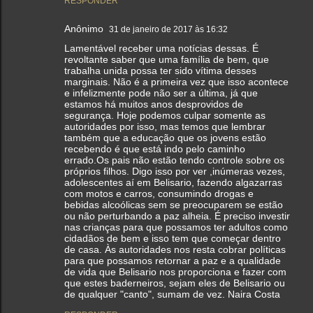
RESPONDER
Anônimo
31 de janeiro de 2017 às 16:32
Lamentável receber uma notícias dessas. É
revoltante saber que uma família de bem, que
trabalha unida possa ter sido vítima desses
marginais. Não é a primeira vez que isso acontece
e infelizmente pode não ser a última, já que
estamos há muitos anos desprovidos de
segurança. Hoje podemos culpar somente as
autoridades por isso, mas temos que lembrar
também que a educação que os jovens estão
recebendo é que está indo pelo caminho
errado.Os pais não estão tendo controle sobre os
próprios filhos. Digo isso por ver ,inúmeras vezes,
adolescentes aí em Belisario, fazendo algazarras
com motos e carros, consumindo drogas e
bebidas alcoólicas sem se preocuparem se estão
ou não perturbando a paz alheia. É preciso investir
nas crianças para que possamos ter adultos como
cidadãos de bem e isso tem que começar dentro
de casa. Às autoridades nos resta cobrar políticas
para que possamos retornar a paz e a qualidade
de vida que Belisario nos proporciona e fazer com
que estes baderneiros, sejam eles de Belisario ou
de qualquer "canto", sumam de vez. Naira Costa