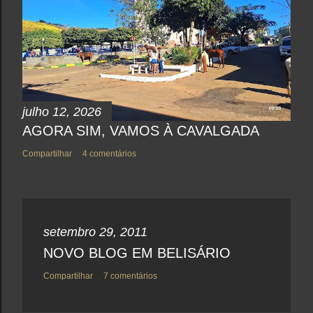
o
m
e
n
t
á
r
i
o
julho 12, 2026
AGORA SIM, VAMOS À CAVALGADA
Compartilhar
4 comentários
setembro 29, 2011
NOVO BLOG EM BELISÁRIO
Compartilhar
7 comentários