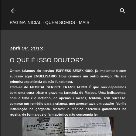
Pular para o conteúdo principal
PÁGINA INICIAL
QUEM SOMOS
MAIS…
abril 06, 2013
O QUE É ISSO DOUTOR?
Ontem falamos do serviço
EXPRESS SEDEX 0800,
já implantado com
sucesso aqui
EMBELISARIO
. Hoje criamos um outro serviço. Na sua
primeira experiência ele não funcionou.
Trata-se do
MEDICAL SERVICE TRANSLATION
. É que nos deparamos
com uma cena triste e grave na farmácia de Mateus. Uma belisarense,
com a filha e o netinho, de apenas 7 meses, tentava, sem sucesso,
comprar um remédio para a criança, que apresentava um quadro febril e
inflamação na garganta. Motivo: o médico escreveu garranchos na
receita, de forma que o farmacêutico não conseguia ler.