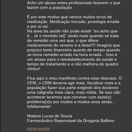
Acho um abuso estes profissionais fazerem o que
fazem com a população.
É por este motivo que vemos muitos erros de
medicação. Medicação trocada, posologia errada
e por ai vai...
Na área da saúde não pode existir "eu acho que
é... (é o remédio tal)" ainda mais quando se trata
de remédio uma vez que, o que difere
medicamento do veneno é a dose!!!! Imagina que
prejuizo tanto financeiro quanto de tempo quando
se toma remédio errado na hora errada... Isso é
um atraso para o reestabelecimento da saúde e
tempo de tratamento e a não melhora do quadro
clínico!
Fica aqui o meu manifesto contra esse descaso. O
CFM, o CRM deveria agir mais, fiscalizar mais e a
população fazer sua parte exigindo dos doutores
uma caligrafia mais clara, mais nítida. Se isso não
acontecer teremos que conviver com esse(s)
problema(s)s por muitos e muitos anos ainda...
Infelismente!
Mateus Lucas de Souza
Farmacêutico Reponsável da Drogaria Balbino
RESPONDER