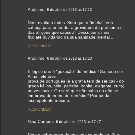
Anônimo
6 de abril de 2013 às 17:13
Nos revolta a todos. Será que o "infeliz" teria
cabeça para entender a gravidade do problema e
das aflições que causou? Desculpem, mas
fico até duvidando da sua sanidade mental ...
RESPONDER
Anônimo
6 de abril de 2013 às 17:23
É lógico que é "gozação" do médico ! Só pode ser.
Afinal, ele teve
prova de português (e a grafia tem de ser cali - do
grego kállos, bela, perfeita, bonita, elegante, culta)
no vestibular. Ou será que não sabia ou não se
lembrava do nome do remédio? Pior ainda...
incompetente mesmo.
RESPONDER
Nina Campos
6 de abril de 2013 às 17:47
Nem o sobrenome do paciente se pode ler. Para