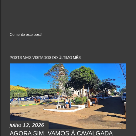
Comente este post!
P
o
s
t
a
POSTS MAIS VISITADOS DO ÚLTIMO MÊS
r
u
m
c
o
m
e
n
t
á
r
i
o
julho 12, 2026
AGORA SIM, VAMOS À CAVALGADA