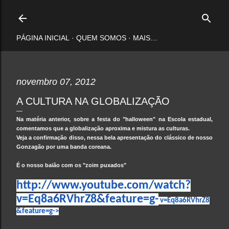
Pular para o conteúdo principal
PÁGINA INICIAL
QUEM SOMOS
MAIS…
novembro 07, 2012
A CULTURA NA GLOBALIZAÇÃO
Na matéria anterior, sobre a festa do "
halloween
" na Escola estadual,
comentamos que a globalização aproxima e mistura as culturas.
Veja a confirmação disso, nessa bela apresentação do clássico de nosso
Gonzagão por uma banda coreana.
É o nosso baião com os "zoim puxados"
http://www.youtube.com/watch?
v=Eq8a6RVhrZ8&feature=g-
v=Eq8a6RVhrZ8
&feature=g->