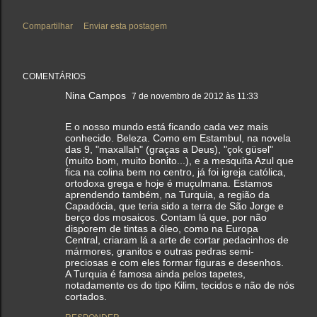
Compartilhar
Enviar esta postagem
COMENTÁRIOS
Nina Campos
7 de novembro de 2012 às 11:33
E o nosso mundo está ficando cada vez mais
conhecido. Beleza. Como em Estambul, na novela
das 9, "maxallah" (graças a Deus), "çok güsel"
(muito bom, muito bonito...), e a mesquita Azul que
fica na colina bem no centro, já foi igreja católica,
ortodoxa grega e hoje é muçulmana. Estamos
aprendendo também, na Turquia, a região da
Capadócia, que teria sido a terra de São Jorge e
berço dos mosaicos. Contam lá que, por não
disporem de tintas a óleo, como na Europa
Central, criaram lá a arte de cortar pedacinhos de
mármores, granitos e outras pedras semi-
preciosas e com eles formar figuras e desenhos.
A Turquia é famosa ainda pelos tapetes,
notadamente os do tipo Kilim, tecidos e não de nós
cortados.