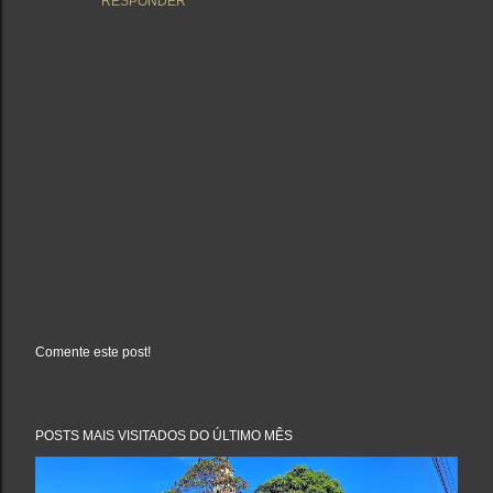
RESPONDER
Comente este post!
P
o
s
t
a
POSTS MAIS VISITADOS DO ÚLTIMO MÊS
r
u
m
c