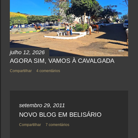
o
m
e
n
t
á
r
i
o
julho 12, 2026
AGORA SIM, VAMOS À CAVALGADA
Compartilhar
4 comentários
setembro 29, 2011
NOVO BLOG EM BELISÁRIO
Compartilhar
7 comentários