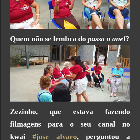
Quem não se lembra do
passa o anel
?
Zezinho, que estava fazendo
filmagens para o seu canal no
kwai
#jose alvaro
, perguntou a