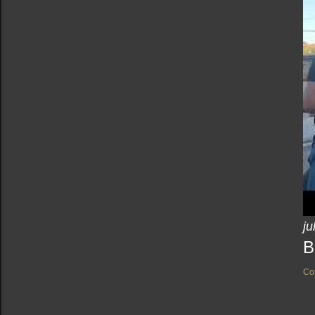
ju
B
Co