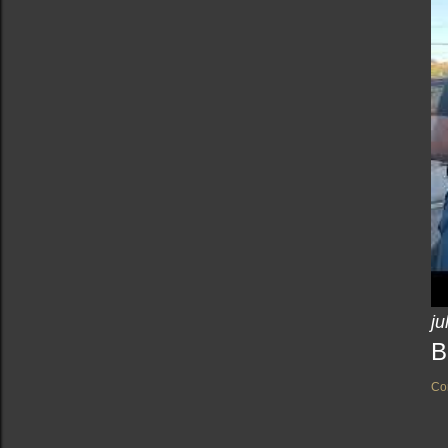
ju
B
Co