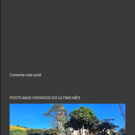
Comente este post!
P
o
s
t
a
POSTS MAIS VISITADOS DO ÚLTIMO MÊS
r
u
m
c
o
m
e
n
t