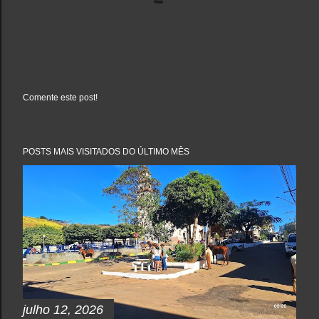
Comente este post!
P
o
s
t
a
POSTS MAIS VISITADOS DO ÚLTIMO MÊS
r
u
m
c
o
m
e
n
t
á
r
i
o
julho 12, 2026