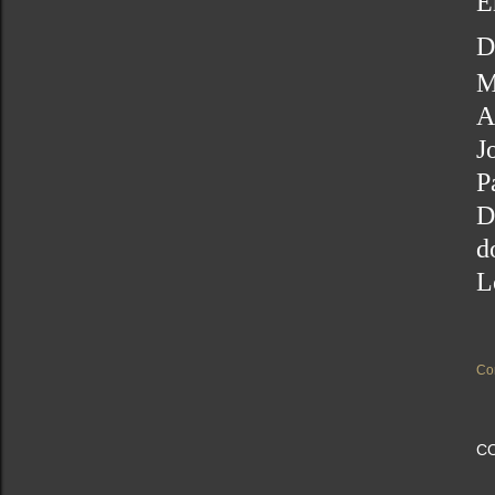
E
D
M
A
J
P
D
d
L
Co
C