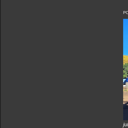
PO
ju