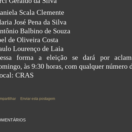
rci Geraldo da Silva
aniela Scala Clemente
aria José Pena da Silva
ntônio Balbino de Souza
oel de Oliveira Costa
aulo Lourenço de Laia
essa forma a eleição se dará por aclam
omingo, às 9:30 horas, com qualquer número de
ocal: CRAS
mpartilhar
Enviar esta postagem
OMENTÁRIOS