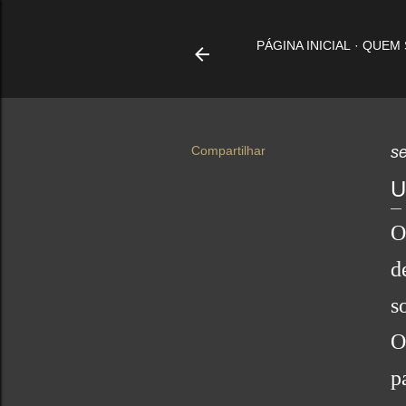
PÁGINA INICIAL
QUEM
Compartilhar
s
U
O
d
s
O
p