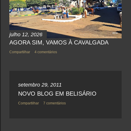
n
t
á
r
i
o
julho 12, 2026
AGORA SIM, VAMOS À CAVALGADA
Compartilhar
4 comentários
setembro 29, 2011
NOVO BLOG EM BELISÁRIO
Compartilhar
7 comentários