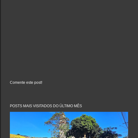
Comente este post!
P
o
s
t
a
POSTS MAIS VISITADOS DO ÚLTIMO MÊS
r
u
m
c
o
m
e