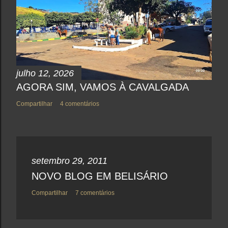
m
e
n
t
á
r
i
o
julho 12, 2026
AGORA SIM, VAMOS À CAVALGADA
Compartilhar
4 comentários
setembro 29, 2011
NOVO BLOG EM BELISÁRIO
Compartilhar
7 comentários