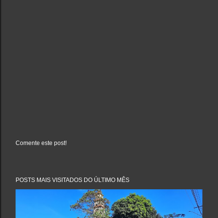
Comente este post!
P
o
s
t
a
POSTS MAIS VISITADOS DO ÚLTIMO MÊS
r
u
m
c
o