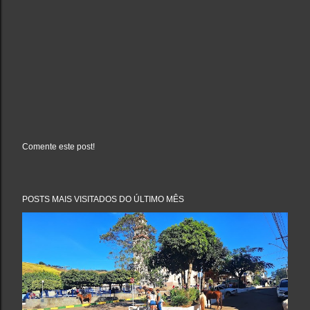
Comente este post!
P
o
s
t
a
POSTS MAIS VISITADOS DO ÚLTIMO MÊS
r
u
m
c
o
m
e
n
t
á
r