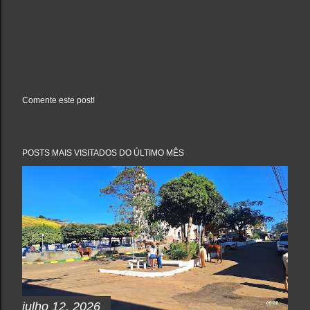
Comente este post!
P
o
s
t
a
POSTS MAIS VISITADOS DO ÚLTIMO MÊS
r
u
m
c
o
m
e
n
t
á
r
i
o
julho 12, 2026