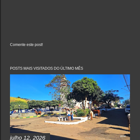
Comente este post!
P
o
s
t
a
POSTS MAIS VISITADOS DO ÚLTIMO MÊS
r
u
m
c
o
m
e
n
t
á
r
i
o
julho 12, 2026