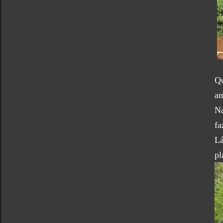
Qu
am
Na
fa
Lá
pl