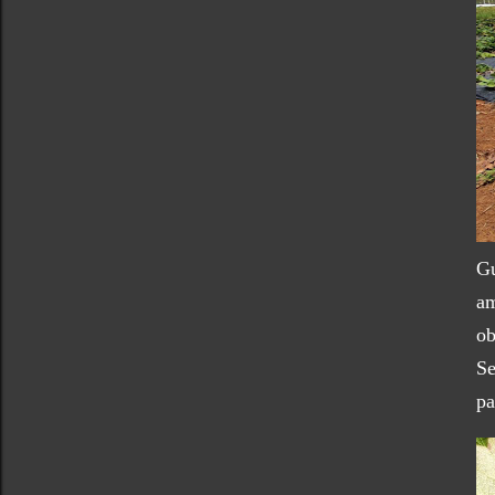
Gu
am
ob
Se
pa