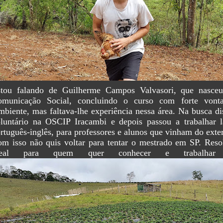
stou falando de Guilherme Campos Valvasori, que nasce
omunicação Social, concluindo o curso com forte vont
biente, mas faltava-lhe experiência nessa área. Na busca di
luntário na OSCIP Iracambi e depois passou a trabalhar l
rtuguês-inglês, para professores e alunos que vinham do exter
m isso não quis voltar para tentar o mestrado em SP. Reso
deal para quem quer conhecer e trabalha