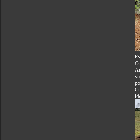
E
C
Am
vo
po
Co
i