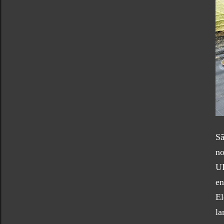
Sã
no
UI
en
El
la