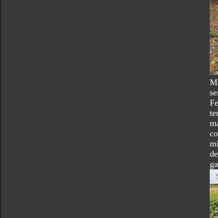
Mi
se
Fe
te
ma
co
mi
de
ga