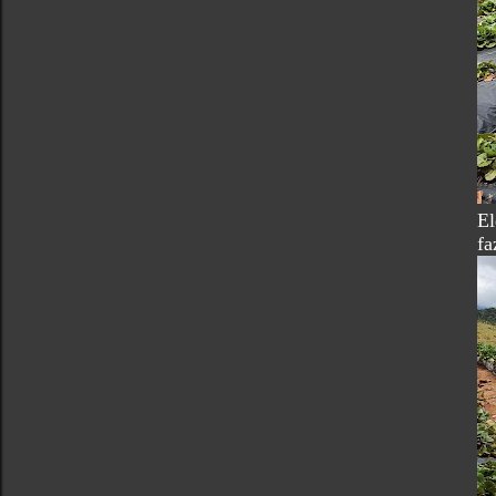
El
fa